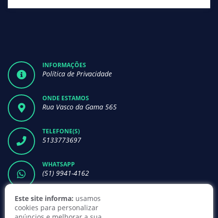
INFORMAÇÕES
Política de Privacidade
ONDE ESTAMOS
Rua Vasco da Gama 565
TELEFONE(S)
5133773697
WHATSAPP
(51) 9941-4162
NEWSLETTER
Este site informa:
usamos
cookies para personalizar
ASSINAR
anúncios e melhorar a sua