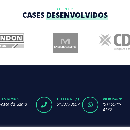
CLIENTES
CASES
DESENVOLVIDOS
 ESTAMOS
TELEFONE(S)
WHATSAPP
Vasco da Gama
5133773697
(51) 9941-
4162