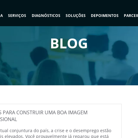
SA
SERVIÇOS
DIAGNÓSTICOS
SOLUÇÕES
DEPOIMENTOS
PARCEI
BLOG
AS PARA CONSTRUIR UMA BOA IMAGEM
SSIONAL
tual conjuntura do país, a crise e o desemprego estão
is elevados. Você provavelmente já reparou que está