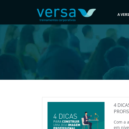
A VER
4 DIC
PROFI
Com a a
em níve