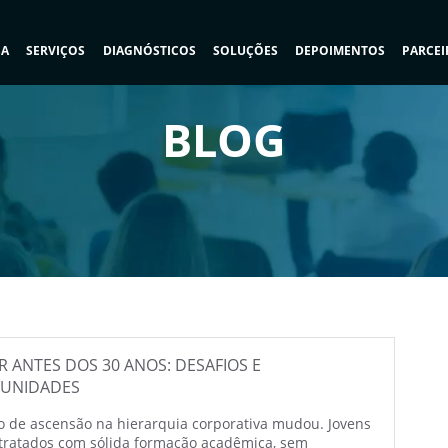
SA
SERVIÇOS
DIAGNÓSTICOS
SOLUÇÕES
DEPOIMENTOS
PARCEI
BLOG
 ANTES DOS 30 ANOS: DESAFIOS E
UNIDADES
 de ascensão na hierarquia corporativa mudou. Jovens
tratados com sólida formação acadêmica, sem