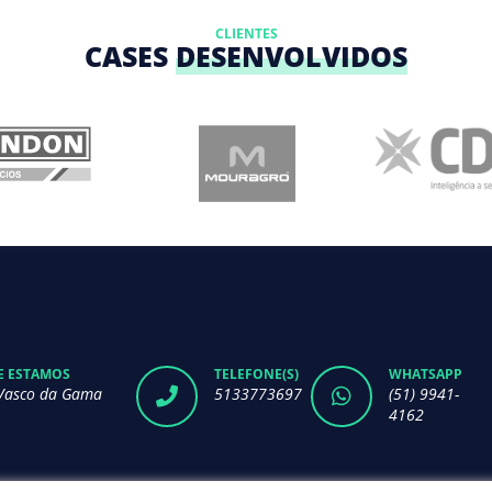
CLIENTES
CASES
DESENVOLVIDOS
 ESTAMOS
TELEFONE(S)
WHATSAPP
Vasco da Gama
5133773697
(51) 9941-
4162