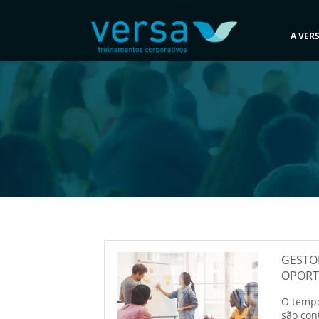
A VER
GESTOR
OPORT
O tempo
são con